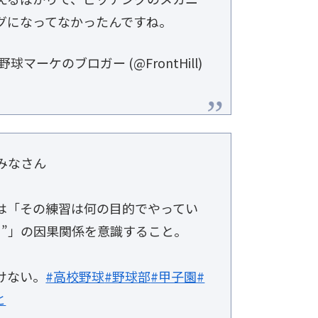
グになってなかったんですね。
マーケのブロガー (@FrontHill)
みなさん
は「その練習は何の目的でやってい
？”」の因果関係を意識すること。
けない。
#高校野球
#野球部
#甲子園
#
と